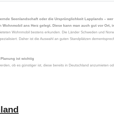
de Seenlandschaft oder die Ursprünglichkeit Lapplands – wer s
n Wohnmobil ans Herz gelegt. Diese kann man auch gut vor Ort, 
ieteten Wohnmobil bestens erkunden. Die Länder Schweden und Norwe
ialisiert. Daher ist die Auswahl an guten Standplätzen dementsprech
lanung ist wichtig
rden, ob es günstiger ist, diese bereits in Deutschland anzumieten ode
nland