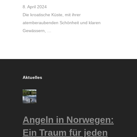
8. April 2024
Die kroatische Küste, mit ihrer
atemberaubenden Schönheit und klaren
Gewässern, …
Aktuelles
Angeln in Norwegen:
Ein Traum für jeden