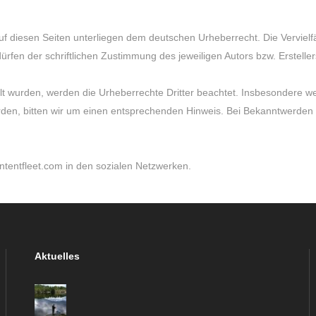
auf diesen Seiten unterliegen dem deutschen Urheberrecht. Die Vervielfä
en der schriftlichen Zustimmung des jeweiligen Autors bzw. Ersteller
ellt wurden, werden die Urheberrechte Dritter beachtet. Insbesondere we
den, bitten wir um einen entsprechenden Hinweis. Bei Bekanntwerden 
ntentfleet.com in den sozialen Netzwerken.
Aktuelles