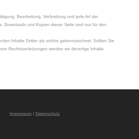
ltigung, Bearbeitung, Verbreitung und jede Art der
s. Downloads und Kopien dieser Seite sind nur für den
rden Inhalte Dritter als solche gekennzeichnet. Sollten Sie
von Rechtsverletzungen werden wir derartige Inhalte
Impressum
|
Datenschutz