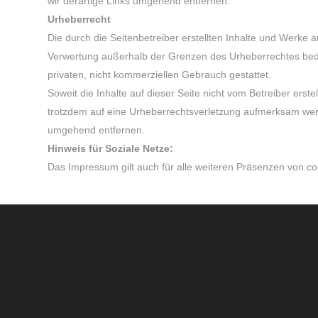
wir derartige Links umgehend entfernen.
Urheberrecht
Die durch die Seitenbetreiber erstellten Inhalte und Werke 
Verwertung außerhalb der Grenzen des Urheberrechtes bedürf
privaten, nicht kommerziellen Gebrauch gestattet.
Soweit die Inhalte auf dieser Seite nicht vom Betreiber erst
trotzdem auf eine Urheberrechtsverletzung aufmerksam wer
umgehend entfernen.
Hinweis für Soziale Netze:
Das Impressum gilt auch für alle weiteren Präsenzen von co