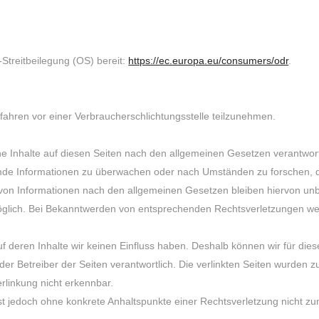
-Streitbeilegung (OS) bereit:
https://ec.europa.eu/consumers/odr
.
e
verfahren vor einer Verbraucherschlichtungsstelle teilzunehmen.
e Inhalte auf diesen Seiten nach den allgemeinen Gesetzen verantwort
remde Informationen zu überwachen oder nach Umständen zu forschen, di
von Informationen nach den allgemeinen Gesetzen bleiben hiervon unbe
möglich. Bei Bekanntwerden von entsprechenden Rechtsverletzungen we
auf deren Inhalte wir keinen Einfluss haben. Deshalb können wir für d
er oder Betreiber der Seiten verantwortlich. Die verlinkten Seiten wurde
rlinkung nicht erkennbar.
n ist jedoch ohne konkrete Anhaltspunkte einer Rechtsverletzung nich