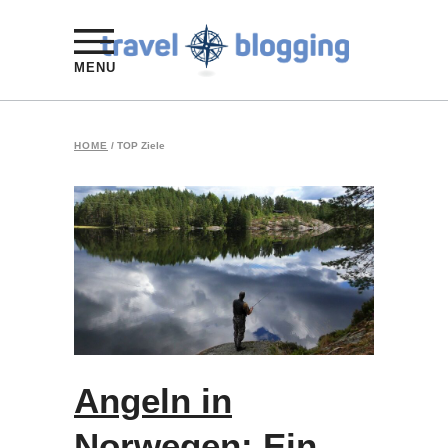
MENU
HOME
/
TOP Ziele
Angeln in
Norwegen: Ein