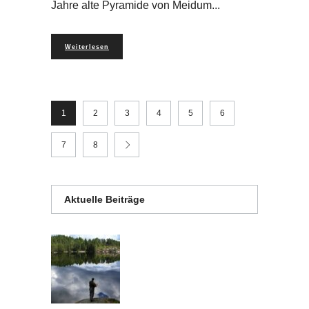
Jahre alte Pyramide von Meidum
Weiterlesen
1
2
3
4
5
6
7
8
Aktuelle Beiträge