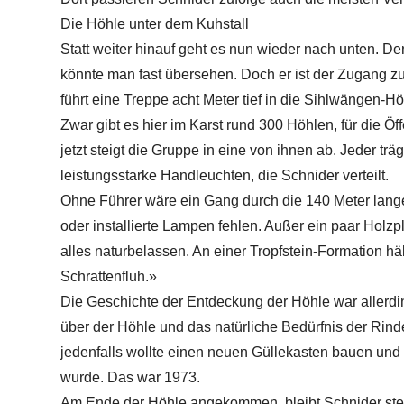
Die Höhle unter dem Kuhstall
Statt weiter hinauf geht es nun wieder nach unten. D
könnte man fast übersehen. Doch er ist der Zugang z
führt eine Treppe acht Meter tief in die Sihlwängen-Hö
Zwar gibt es hier im Karst rund 300 Höhlen, für die Öf
jetzt steigt die Gruppe in eine von ihnen ab. Jeder 
leistungsstarke Handleuchten, die Schnider verteilt.
Ohne Führer wäre ein Gang durch die 140 Meter lange
oder installierte Lampen fehlen. Außer ein paar Holzp
alles naturbelassen. An einer Tropfstein-Formation hä
Schrattenfluh.»
Die Geschichte der Entdeckung der Höhle war allerding
über der Höhle und das natürliche Bedürfnis der Rinde
jedenfalls wollte einen neuen Güllekasten bauen und gr
wurde. Das war 1973.
Am Ende der Höhle angekommen, bleibt Schnider steh