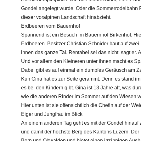
Gondel angelegt wurde. Oder die Sommerrodelbahn Ris
dieser voralpinen Landschaft hinabzieht.
Erdbeeren vom Bauernhof
Spannend ist ein Besuch im Bauernhof Birkenhof. Hie
Erdbeeren. Besitzer Christian Schnider baut auf zwei F
ihnen das ganze Tal. Rentabel sei das nicht, sagt er. 
Und vor allem den Kleineren unter ihnen macht es Spa
Dabei gibt es auf einmal ein dumpfes Geräusch am Zaun
Kuh Gina hat es zur Seite gerammt. Denn es stand im
es bei den Kindern gibt. Gina ist 13 Jahre alt, was durc
wie die anderen Rinder im Sommer auf den Wiesen wei
Hier unten ist sie offensichtlich die Chefin auf der Wei
Eiger und Jungfrau im Blick
An einem anderen Tag geht es mit der Gondel hinauf 
und damit der höchste Berg des Kantons Luzern. Der
Bern und Obwalden und bietet einen irrsinnigen Ausb