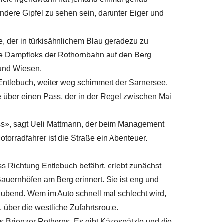
andere Gipfel zu sehen sein, darunter Eiger und
e, der in türkisähnlichem Blau geradezu zu
ie Dampfloks der Rothornbahn auf den Berg
 und Wiesen.
 Entlebuch, weiter weg schimmert der Sarnersee.
 über einen Pass, der in der Regel zwischen Mai
Muss», sagt Ueli Mattmann, der beim Management
otorradfahrer ist die Straße ein Abenteuer.
s Richtung Entlebuch befährt, erlebt zunächst
auernhöfen am Berg erinnert. Sie ist eng und
aubend. Wem im Auto schnell mal schlecht wird,
 über die westliche Zufahrtsroute.
es Brienzer Rothorns. Es gibt Käsespätzle und die