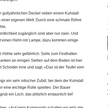
en gullyähnlichen Deckel neben einem Kuhstall
u einer eigenen Welt: Durch eine schmale Röhre
hle.
fentlichkeit zugänglich sind aber nur zwei. Und
trägt einen Helm mit Lampe, dazu kommen einige
 Höhle sehr gefährlich. Seile zum Festhalten
lanken an einigen Stellen auf dem Boden ist hier
lt Schnider inne und sagt: «Das ist der Teufel vom
s ein sehr irdischer Zufall, bei dem der Kuhstall
r eine wichtige Rolle spielten. Der Bauer
ub ein Loch, das plötzlich erstaunlich tief
en. «Auf mein Kommando schalten wir jetzt alle