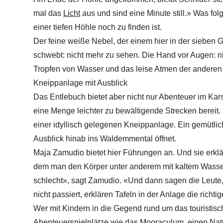
mal das
Licht
aus und sind eine Minute still.» Was folg
einer tiefen Höhle noch zu finden ist.
Der feine weiße Nebel, der einem hier in der sieben 
schwebt: nicht mehr zu sehen. Die Hand vor Augen: ni
Tropfen von Wasser und das leise Atmen der anderen 
Kneippanlage mit Ausblick
Das Entlebuch bietet aber nicht nur Abenteuer im Kar
eine Menge leichter zu bewältigende Strecken bereit. 
einer idyllisch gelegenen Kneippanlage. Ein gemütli
Ausblick hinab ins Waldemmental öffnet.
Maja Zamudio bietet hier Führungen an. Und sie erkl
dem man den Körper unter anderem mit kaltem Wasser 
schlecht», sagt Zamudio. «Und dann sagen die Leute,
nicht passiert, erklären Tafeln in der Anlage die rich
Wer mit Kindern in die Gegend rund um das touristisc
Abenteuerspielplätze wie das Mooraculum, einen Natu