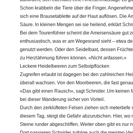
Schon krabbeln die Tiere über die Finger. Angenehmes
sich eine Brausetablette auf der Haut auflösen. Die A
Säure. In kleinen Mengen sei sie heilend, erklärt Sch
Bei dem Tourenführer scheint die Ameisensäure gut zu
enthusiastisch, was er am Wegesrand sieht – etwa de
genutzt werden. Oder den Seidelbast, dessen Frücht
zu Herzlähmung führen können. «Nicht anfassen.»
Leckere Heidelbeeren zum Selbstpflücken
Zugreifen erlaubt ist dagegen bei den zahlreichen Heid
überall wachsen. Von den Moorbeeren, die fast genaus
«Das gibt einen Rausch», sagt Schnider. Um keinen f
bei dieser Wanderung sicher von Vorteil.
Durch den zerklüfteten Felsen ziehen sich metertief
diesem Tag, steigt die Gefahr abzurutschen. Hier, wo
Steine runder abgeschliffen. Weiter oben gibt es nur 
Dort passieren Schnider zufolge auch die meisten Ve