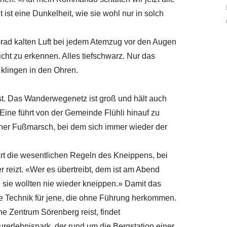
t ist eine Dunkelheit, wie sie wohl nur in solch
Grad kalten Luft bei jedem Atemzug vor den Augen
cht zu erkennen. Alles tiefschwarz. Nur das
klingen in den Ohren.
st. Das Wanderwegenetz ist groß und hält auch
Eine führt von der Gemeinde Flühli hinauf zu
cher Fußmarsch, bei dem sich immer wieder der
ärt die wesentlichen Regeln des Kneippens, bei
reizt. «Wer es übertreibt, dem ist am Abend
 sie wollten nie wieder kneippen.» Damit das
tige Technik für jene, die ohne Führung herkommen.
he Zentrum Sörenberg reist, findet
rerlebnispark, der rund um die Bergstation einer