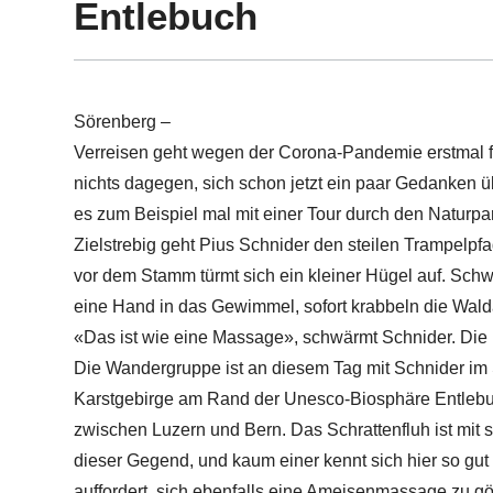
Entlebuch
Sörenberg –
Verreisen geht wegen der Corona-Pandemie erstmal für
nichts dagegen, sich schon jetzt ein paar Gedanken
es zum Beispiel mal mit einer Tour durch den Naturpa
Zielstrebig geht Pius Schnider den steilen Trampelpfa
vor dem Stamm türmt sich ein kleiner Hügel auf. Sch
eine Hand in das Gewimmel, sofort krabbeln die Wal
«Das ist wie eine Massage», schwärmt Schnider. Die
Die Wandergruppe ist an diesem Tag mit Schnider im 
Karstgebirge am Rand der Unesco-Biosphäre Entlebuch
zwischen Luzern und Bern. Das Schrattenfluh ist mit
dieser Gegend, und kaum einer kennt sich hier so gut
auffordert, sich ebenfalls eine Ameisenmassage zu g