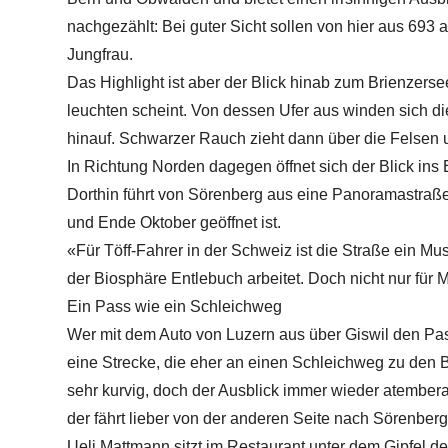
nachgezählt: Bei guter Sicht sollen von hier aus 693 
Jungfrau.
Das Highlight ist aber der Blick hinab zum Brienzerse
leuchten scheint. Von dessen Ufer aus winden sich d
hinauf. Schwarzer Rauch zieht dann über die Felsen
In Richtung Norden dagegen öffnet sich der Blick ins
Dorthin führt von Sörenberg aus eine Panoramastraße
und Ende Oktober geöffnet ist.
«Für Töff-Fahrer in der Schweiz ist die Straße ein 
der Biosphäre Entlebuch arbeitet. Doch nicht nur für M
Ein Pass wie ein Schleichweg
Wer mit dem Auto von Luzern aus über Giswil den Pas
eine Strecke, die eher an einen Schleichweg zu den B
sehr kurvig, doch der Ausblick immer wieder atember
der fährt lieber von der anderen Seite nach Sörenberg,
Ueli Mattmann sitzt im Restaurant unter dem Gipfel d