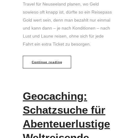
Travel für Neuseeland planen, wo Geld
sowieso oft knapp ist, dürfte so ein Reisepass
Gold wert sein, denn man bezahlt nur einmal
und kann dann – je nach Konditionen – nach
Lust und Laune reisen, ohne sich für jede
Fahrt ein extra Ticket zu besorgen.
Continue reading
Geocaching:
Schatzsuche für
Abenteuerlustige
Weltreisende