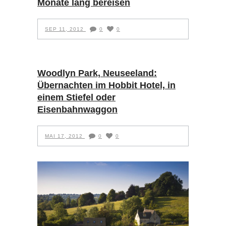
Monate lang bereisen
SEP 11, 2012
0
0
Woodlyn Park, Neuseeland:
Übernachten im Hobbit Hotel, in
einem Stiefel oder
Eisenbahnwaggon
MAI 17, 2012
0
0