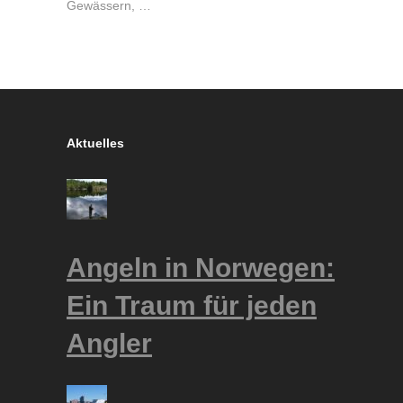
Gewässern, …
Aktuelles
Angeln in Norwegen:
Ein Traum für jeden
Angler