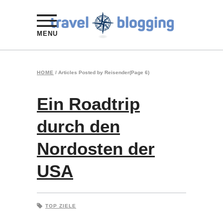
MENU
HOME
/
Articles Posted by Reisender
(Page 6)
Ein Roadtrip
durch den
Nordosten der
USA
TOP ZIELE