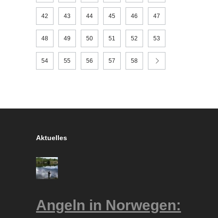
42
43
44
45
46
47
48
49
50
51
52
53
54
55
56
57
58
Aktuelles
Angeln in Norwegen: