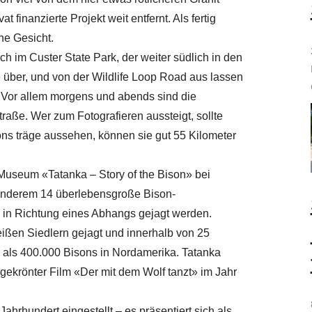
 finanzierte Projekt weit entfernt. Als fertig
he Gesicht.
 im Custer State Park, der weiter südlich in den
ie über, und von der Wildlife Loop Road aus lassen
. Vor allem morgens und abends sind die
traße. Wer zum Fotografieren aussteigt, sollte
ns träge aussehen, können sie gut 55 Kilometer
 Museum «Tatanka – Story of the Bison» bei
 anderem 14 überlebensgroße Bison-
e in Richtung eines Abhangs gejagt werden.
ißen Siedlern gejagt und innerhalb von 25
 als 400.000 Bisons in Nordamerika. Tatanka
gekrönter Film «Der mit dem Wolf tanzt» im Jahr
hrhundert eingestellt – es präsentiert sich als