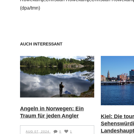
(dpa/tmn)
AUCH INTERESSANT
Angeln in Norwegen: Ein
Traum für jeden Angler
Kiel: Die tou
Sehenswürdi
Landeshaupt
AUG 07, 2024
0
1