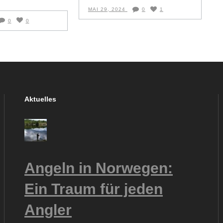
MAI 29, 2024
0
1
0
0
Aktuelles
Angeln in Norwegen:
Ein Traum für jeden
Angler