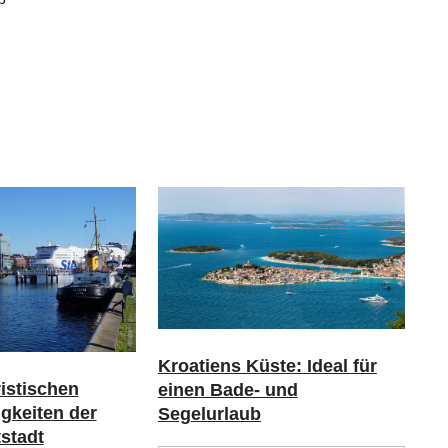
Kroatiens Küste: Ideal für
ristischen
einen Bade- und
gkeiten der
Segelurlaub
stadt