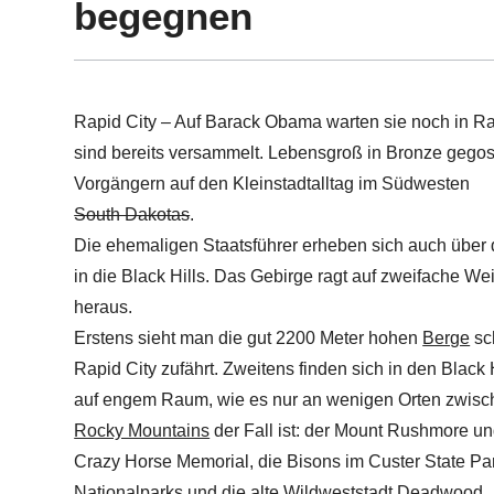
begegnen
Rapid City – Auf Barack Obama warten sie noch in Ra
sind bereits versammelt. Lebensgroß in Bronze gego
Vorgängern auf den Kleinstadtalltag im Südwesten
South Dakotas
.
Die ehemaligen Staatsführer erheben sich auch über d
in die Black Hills. Das Gebirge ragt auf zweifache W
heraus.
Erstens sieht man die gut 2200 Meter hohen
Berge
sc
Rapid City zufährt. Zweitens finden sich in den Black 
auf engem Raum, wie es nur an wenigen Orten zwisc
Rocky Mountains
der Fall ist: der Mount Rushmore un
Crazy Horse Memorial, die Bisons im Custer State Pa
Nationalparks und die alte Wildweststadt Deadwood.