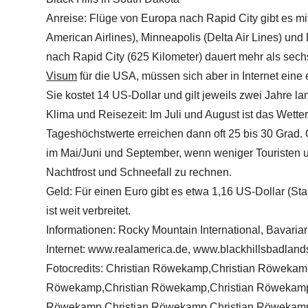
Anreise: Flüge von Europa nach Rapid City gibt es mi
American Airlines), Minneapolis (Delta Air Lines) un
nach Rapid City (625 Kilometer) dauert mehr als sec
Visum
für die USA, müssen sich aber in Internet eine 
Sie kostet 14 US-Dollar und gilt jeweils zwei Jahre la
Klima und Reisezeit: Im Juli und August ist das Wetter
Tageshöchstwerte erreichen dann oft 25 bis 30 Grad. 
im Mai/Juni und September, wenn weniger Touristen un
Nachtfrost und Schneefall zu rechnen.
Geld: Für einen Euro gibt es etwa 1,16 US-Dollar (St
ist weit verbreitet.
Informationen: Rocky Mountain International, Bavaria
Internet: www.realamerica.de, www.blackhillsbadlan
Fotocredits: Christian Röwekamp,Christian Röwekam
Röwekamp,Christian Röwekamp,Christian Röwekamp
Röwekamp,Christian Röwekamp,Christian Röwekam