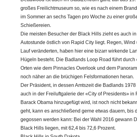
großes Freilichtmuseum so, wie es nach einem Brand
im Sommer an sechs Tagen pro Woche zu einer großen
Schießereien.
Die meisten Besucher der Black Hills zieht es auch i
Autostunde östlich von Rapid City liegt. Regen, Wind
Lauf veränderten, haben hier eine bizarr wirkende Land
Hügeln besteht. Die Badlands Loop Road führt durch 
Orten wie dem Pinnacles Overlook und dem Panorama
noch näher an die brüchigen Felsformationen heran.
Der Präsident, in dessen Amtszeit die Badlands 197
auch in der Freiluftgalerie der «City of Presidents» i
Barack Obama hinzugefügt wird, ist noch nicht beka
geht, kann es anschließend gerne etwas dauern, bis 
gegossen werden kann: Bei der Wahl 2016 gewann Don
Black Hills liegen, mit 62,4 bis 72,6 Prozent.
Black Hills in South Dakota