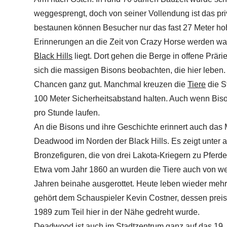
weggesprengt, doch von seiner Vollendung ist das privat
bestaunen können Besucher nur das fast 27 Meter ho
Erinnerungen an die Zeit von Crazy Horse werden wach
Black Hills
liegt. Dort gehen die Berge in offene Prär
sich die massigen Bisons beobachten, die hier leben
Chancen ganz gut. Manchmal kreuzen die
Tiere
die S
100 Meter Sicherheitsabstand halten. Auch wenn Biso
pro Stunde laufen.
An die Bisons und ihre Geschichte erinnert auch das
Deadwood im Norden der Black Hills. Es zeigt unter
Bronzefiguren, die von drei Lakota-Kriegern zu Pferd
Etwa vom Jahr 1860 an wurden die Tiere auch von we
Jahren beinahe ausgerottet. Heute leben wieder mehr
gehört dem Schauspieler Kevin Costner, dessen preis
1989 zum Teil hier in der Nähe gedreht wurde.
Deadwood ist auch im Stadtzentrum ganz auf das 19. Ja