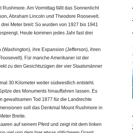
t Rushmore. Am Vormittag fällt das Sonnenlicht
rson, Abraham Lincoln und Theodore Roosevelt.
drei Meter breit: So wurden von 1927 bis 1941
gesprengt. Heute kommen jedes Jahr fast drei
 (Washington), ihre Expansion (Jefferson), ihren
Roosevelt). Für manche Amerikaner ist der
rekt zu den Gesichtszügen der vier Staatsmänner
mal 30 Kilometer weiter südwestlich entsteht.
Spitze des Monuments hinauffahren lassen. Es
nem gewaltsamen Tod 1877 für die Landrechte
 Dimensionen soll das Denkmal Mount Rushmore in
Meter Breite.
aren auf seinem Pferd und zeigt mit dem linken
n viel von dem hier etwas rötlicheren Granit