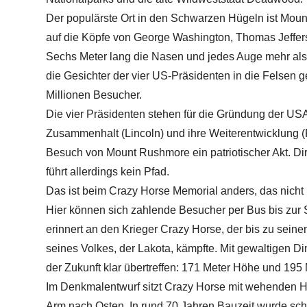
Der populärste Ort in den Schwarzen Hügeln ist Moun
auf die Köpfe von George Washington, Thomas Jeffe
Sechs Meter lang die Nasen und jedes Auge mehr als 
die Gesichter der vier US-Präsidenten in die Felsen 
Millionen Besucher.
Die vier Präsidenten stehen für die Gründung der USA
Zusammenhalt (Lincoln) und ihre Weiterentwicklung (
Besuch von Mount Rushmore ein patriotischer Akt. Di
führt allerdings kein Pfad.
Das ist beim Crazy Horse Memorial anders, das nicht 
Hier können sich zahlende Besucher per Bus bis zur 
erinnert an den Krieger Crazy Horse, der bis zu sei
seines Volkes, der Lakota, kämpfte. Mit gewaltigen
der Zukunft klar übertreffen: 171 Meter Höhe und 195 
Im Denkmalentwurf sitzt Crazy Horse mit wehenden Ha
Arm nach Osten. In rund 70 Jahren Bauzeit wurde scho