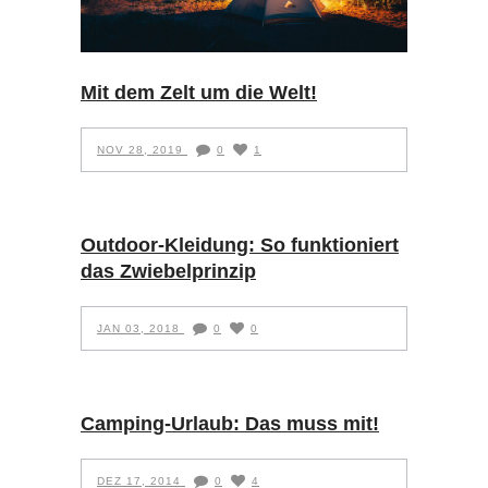
Mit dem Zelt um die Welt!
NOV 28, 2019
0
1
Outdoor-Kleidung: So funktioniert
das Zwiebelprinzip
JAN 03, 2018
0
0
Camping-Urlaub: Das muss mit!
DEZ 17, 2014
0
4