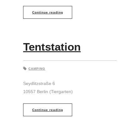
Continue reading
Tentstation
CAMPING
Seydlitzstraße 6
10557 Berlin (Tiergarten)
Continue reading