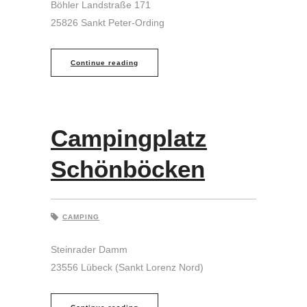
Böhler Landstraße 171
25826 Sankt Peter-Ording
Continue reading
Campingplatz
Schönböcken
CAMPING
Steinrader Damm
23556 Lübeck (Sankt Lorenz Nord)