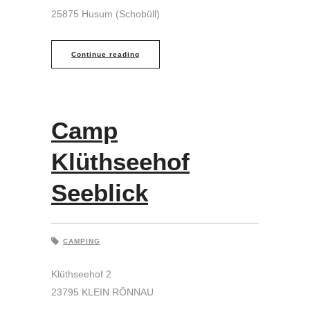
25875 Husum (Schobüll)
Continue reading
Camp
Klüthseehof
Seeblick
CAMPING
Klüthseehof 2
23795 KLEIN RÖNNAU