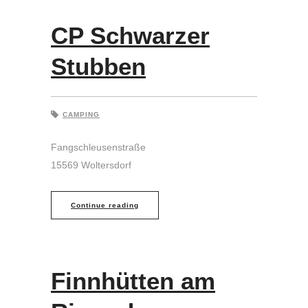
CP Schwarzer
Stubben
CAMPING
Fangschleusenstraße
15569 Woltersdorf
Continue reading
Finnhütten am