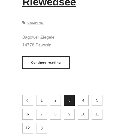
Riewedsee
CAMPING
Bagower Ziegelei
14778 Päwesin
Continue reading
1
2
3
4
5
6
7
8
9
10
11
12