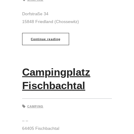
Dorfstraße 34
15848 Friedland (Chossewitz)
Continue reading
Campingplatz
Fischbachtal
CAMPING
– –
64405 Fischbachtal