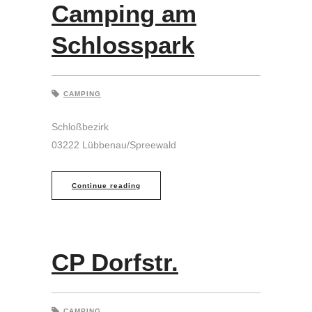
Camping am
Schlosspark
CAMPING
Schloßbezirk
03222 Lübbenau/Spreewald
Continue reading
CP Dorfstr.
CAMPING