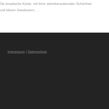
Die kroatische Küste, mit ihrer atemberaubenden Schönheit
und klaren Gewässern, …
Impressum
|
Datenschutz