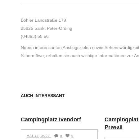
Böhler Landstraße 179
25826 Sankt Peter-Ording
(04863) 55 56
Neben interessanten Ausflugszielen sowie Sehenswürdigke
Silbermöwe, erhalten sie auch wichtige Informationen zur 
AUCH INTERESSANT
Campingplatz Ivendorf
Campingplat
Priwall
MAI 13, 2009
0
0