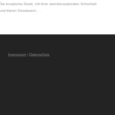
Die kroatische Küste, mit ihrer atemberaubenden Schönheit
und klaren Gewässern, …
Impressum
|
Datenschutz