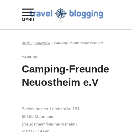
MENU
HOME
/
CAMPING
/
Camping-Freunde Neuostheim e.V
CAMPING
Camping-Freunde
Neuostheim e.V
Seckenheimer Landstraße 191
68163 Mannheim
(Neuostheim/Neuhermsheim)
(0621) 416840