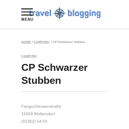
MENU
HOME
/
CAMPING
/
CP Schwarzer Stubben
CAMPING
CP Schwarzer
Stubben
Fangschleusenstraße
15569 Woltersdorf
(03362) 54 03