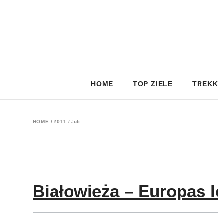
HOME
TOP ZIELE
TREKK
HOME
/
2011
/
Juli
Białowieża – Europas l