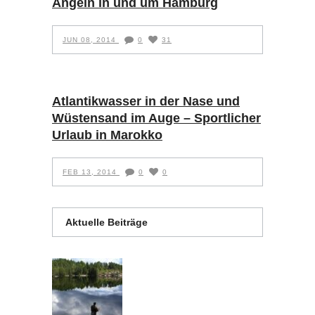
Angeln in und um Hamburg
JUN 08, 2014
0
31
Atlantikwasser in der Nase und
Wüstensand im Auge – Sportlicher
Urlaub in Marokko
FEB 13, 2014
0
0
Aktuelle Beiträge