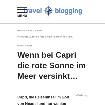
MENU
HOME
/
RATGEBER
/
Wenn bei Capri die rote Sonne im Meer versinkt…
RATGEBER
Wenn bei Capri
die rote Sonne im
Meer versinkt…
Werbung
Capri
, die Felseninsel im Golf
von Neapel und nur wenige