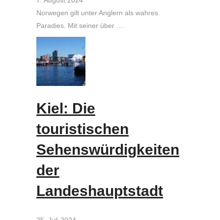
Norwegen gilt unter Anglern als wahres
Paradies. Mit seiner über …
Kiel: Die
touristischen
Sehenswürdigkeiten
der
Landeshauptstadt
25. Juli 2024