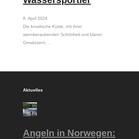
8. April 2024
Die kroatische Küste, mit ihrer
atemberaubenden Schönheit und klaren
Gewässern, …
Aktuelles
Angeln in Norwegen: