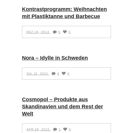
Kontrastprogramm: Weihnachten
mit Plastiktanne und Barbecue
DEZ 16, 2013
0
0
Nora – Idylle in Schweden
JUL 11, 2011
0
0
Cosmopol – Produkte aus
Skandinavien und dem Rest der
Welt
APR 28, 2010
1
0