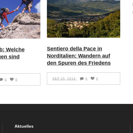
Sentiero della Pace in
b: Welche
Norditalien: Wandern auf
gen sind
den Spuren des Friedens
SEP 25, 2014
0
0
0
0
Aktuelles