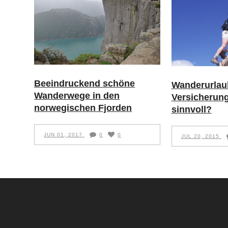
Beeindruckend schöne
Wanderurlau
Wanderwege in den
Versicherun
norwegischen Fjorden
sinnvoll?
JUN 01, 2017
0
0
JUL 20, 2015