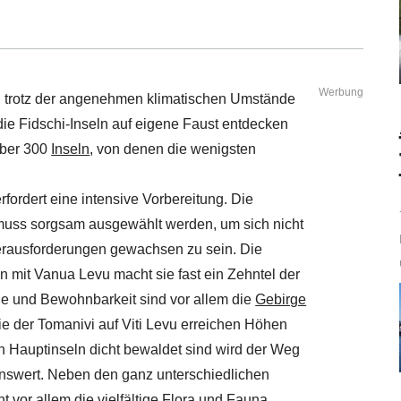
Werbung
n trotz der angenehmen klimatischen Umstände
ie Fidschi-Inseln auf eigene Faust entdecken
über 300
Inseln
, von denen die wenigsten
rfordert eine intensive Vorbereitung. Die
 muss sorgsam ausgewählt werden, um sich nicht
rausforderungen gewachsen zu sein. Die
n mit Vanua Levu macht sie fast ein Zehntel der
ße und Bewohnbarkeit sind vor allem die
Gebirge
ie der Tomanivi auf Viti Levu erreichen Höhen
en Hauptinseln dicht bewaldet sind wird der Weg
enswert. Neben den ganz unterschiedlichen
vor allem die vielfältige Flora und Fauna.