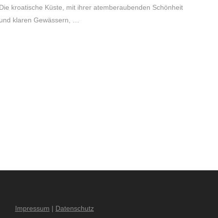
Die kroatische Küste, mit ihrer atemberaubenden Schönheit
und klaren Gewässern, …
Impressum
|
Datenschutz