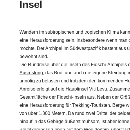
Insel
Wandern
im subtropischen und tropischen Klima kan
eine Herausforderung sein, insbesondere wenn man d
möchte. Der Archipel im Südwestpazifik besteht aus 
bewohnt sind.
Die Rundreise über die Inseln des Fidschi-Archipels e
Ausrüstung
, das Boot und auch die eigene Kleidung
unnötig zu belasten und trotzdem den kommenden He
Anreise erfolgt auf die Hauptinsel Viti Levu. Zusamme
Gesamtfläche der Fidschi-Inseln aus. Neben der Grö
eine Herausforderung für
Trekking
-Touristen. Berge w
von über 1.300 Metern. Da rund zwei Drittel der beid
hinauf in das Gebirge äußerst mühsam, ist aber lohn
Bevölkerungsgruppen auf dem Weg dorthin, überrascht 