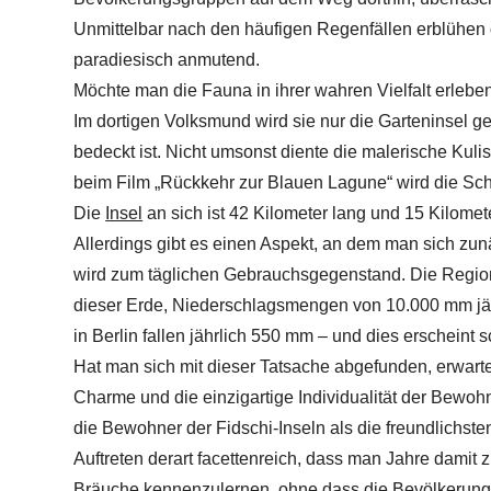
Unmittelbar nach den häufigen Regenfällen erblühen d
paradiesisch anmutend.
Möchte man die Fauna in ihrer wahren Vielfalt erlebe
Im dortigen Volksmund wird sie nur die Garteninsel g
bedeckt ist. Nicht umsonst diente die malerische Kuli
beim Film „Rückkehr zur Blauen Lagune“ wird die Schö
Die
Insel
an sich ist 42 Kilometer lang und 15 Kilomete
Allerdings gibt es einen Aspekt, an dem man sich z
wird zum täglichen Gebrauchsgegenstand. Die Region 
dieser Erde, Niederschlagsmengen von 10.000 mm jähr
in Berlin fallen jährlich 550 mm – und dies erscheint s
Hat man sich mit dieser Tatsache abgefunden, erwar
Charme und die einzigartige Individualität der Bewoh
die Bewohner der Fidschi-Inseln als die freundlichsten
Auftreten derart facettenreich, dass man Jahre damit
Bräuche kennenzulernen, ohne dass die Bevölkerung