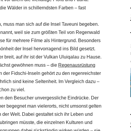
ie Wälder in schillerndsten Farben – fast
n, muss man sich auf die Insel Taveuni begeben.
enannt, weil sie zum größten Teil von Regenwald
sse für mehrere Filme als Hintergrund. Besonders
nheit der Insel hervorragend ins Bild gesetzt.
r breit, auf ihr ist der Vulkan Uluiqalau zu Hause.
unächst gewöhnen muss – die
Regenausrüstung
der Fidschi-Inseln gehört zu den regenreichster
lich sind keine Seltenheit. Im Vergleich dazu –
chon zu viel.
ten den Besucher unvergessliche Eindrücke. Der
ner begegnet man vielerorts, nicht umsonst gelten
 der Welt. Dabei gestaltet sich ihr Leben und
 zubringen müsste, die einzelnen Kulturen und
sgruppen dabei rückständig wirken würden – sie