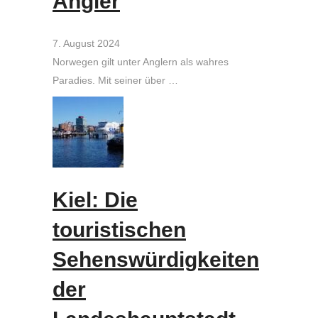
Angler
7. August 2024
Norwegen gilt unter Anglern als wahres
Paradies. Mit seiner über …
Kiel: Die
touristischen
Sehenswürdigkeiten
der