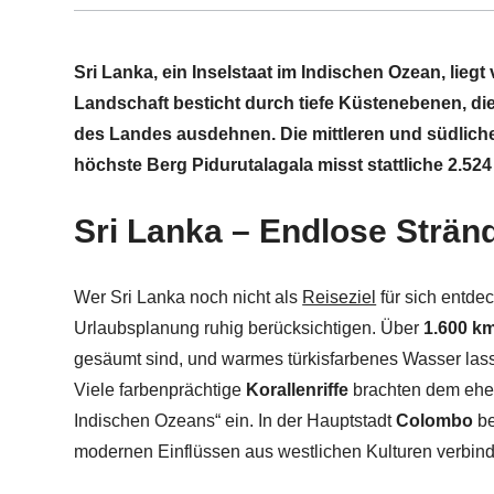
Sri Lanka, ein Inselstaat im Indischen Ozean, liegt
Landschaft besticht durch tiefe Küstenebenen, di
des Landes ausdehnen. Die mittleren und südlic
höchste Berg Pidurutalagala misst stattliche 2.52
Sri Lanka – Endlose Stränd
Wer Sri Lanka noch nicht als
Reiseziel
für sich entdec
Urlaubsplanung ruhig berücksichtigen. Über
1.600 k
gesäumt sind, und warmes türkisfarbenes Wasser lass
Viele farbenprächtige
Korallenriffe
brachten dem eh
Indischen Ozeans“ ein. In der Hauptstadt
Colombo
be
modernen Einflüssen aus westlichen Kulturen verbin