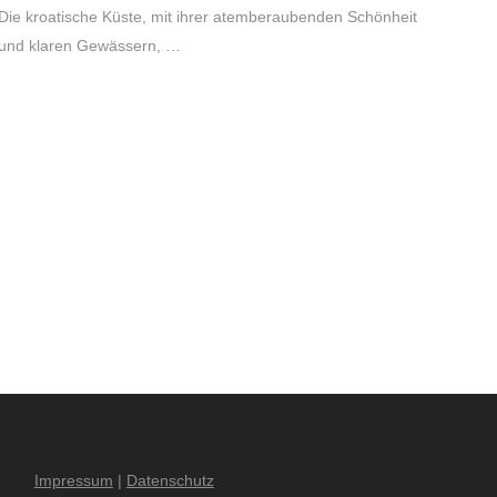
Die kroatische Küste, mit ihrer atemberaubenden Schönheit
und klaren Gewässern, …
Impressum
|
Datenschutz