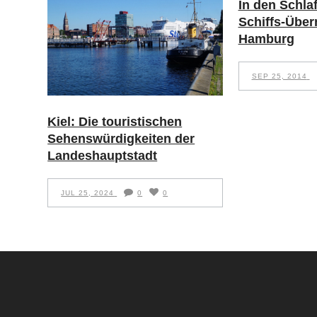
In den Schla
Schiffs-Über
Hamburg
SEP 25, 2014
Kiel: Die touristischen
Sehenswürdigkeiten der
Landeshauptstadt
JUL 25, 2024
0
0