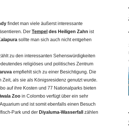
ndy
findet man viele äußerst interessante
räsentieren. Der
Tempel
des Heiligen Zahn
ist
Kalapura
sollte man sich auch nicht entgehen
zählt zu den interessanten Sehenswürdigkeiten
edeutendes religiöses und politisches Zentrum
aruva
empfiehlt sich zu einer Besichtigung. Die
Zeit, als sie als Königsresidenz genutzt wurde.
bo auf ihre Kosten und 77 Nationalparks bieten
iwala Zoo
in Colombo verfügt über ein sehr
Aquarium und ist somit ebenfalls einen Besuch
dfisch-Park und der
Diyaluma-Wasserfall
zählen