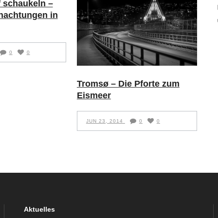
f schaukeln –
nachtungen in
0
0
Tromsø – Die Pforte zum
Eismeer
JUN 23, 2014
0
0
Aktuelles