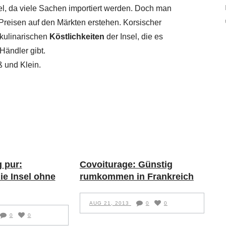
el, da viele Sachen importiert werden. Doch man
Preisen auf den Märkten erstehen. Korsischer
kulinarischen
Köstlichkeiten
der Insel, die es
Händler gibt.
ß und Klein.
 pur:
Covoiturage: Günstig
ie Insel ohne
rumkommen in Frankreich
AUG 21, 2013
0
0
0
0