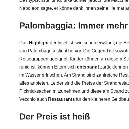
Das typischste für Korsika dürften jedoch die Macchi
Napoleon sagte, er könne dank ihnen seine Heimat a
Palombaggia: Immer mehr
Das
Highlight
der Insel ist, wie schon erwähnt, die B
von Palombaggia sticht hervor. Die Gegend ist sowohl 
Reisegruppen geeignet. Kinder können an diesem St
ruhig ist, können Eltern sich
entspannt
zurücklehnen 
im Wasser erfrischen. Am Strand sind zahlreiche Res
alles anbieten. Leider sind die Preise der Strandrestau
Picknicksachen mitzunehmen und diese am Strand zu v
Vecchio auch
Restaurants
für den kleineren Geldbeut
Der Preis ist heiß