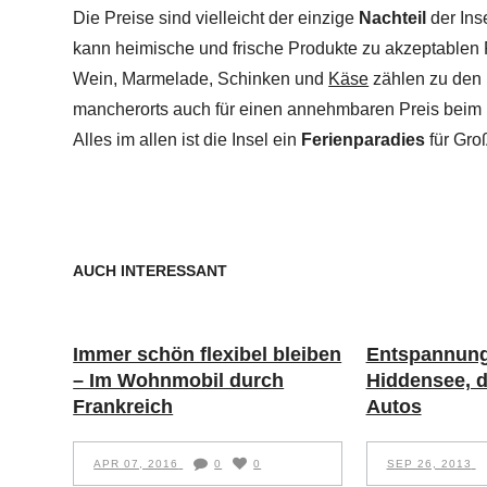
Die Preise sind vielleicht der einzige
Nachteil
der Ins
kann heimische und frische Produkte zu akzeptablen 
Wein, Marmelade, Schinken und
Käse
zählen zu den 
mancherorts auch für einen annehmbaren Preis beim 
Alles im allen ist die Insel ein
Ferienparadies
für Gro
AUCH INTERESSANT
Immer schön flexibel bleiben
Entspannung
– Im Wohnmobil durch
Hiddensee, d
Frankreich
Autos
APR 07, 2016
0
0
SEP 26, 2013