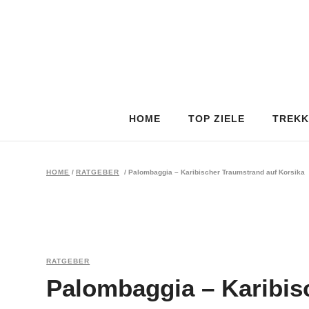
HOME
TOP ZIELE
TREKK
HOME
/
RATGEBER
/
Palombaggia – Karibischer Traumstrand auf Korsika
RATGEBER
Palombaggia – Karibis