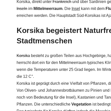
Korsika, direkt unter
Frankreich
und über Sardinien ge
Inseln
im
Mittelmeerraum
. Die
Insel
kann mit dem
Fl
erreichen werden. Die Hauptstadt Süd-Korsikas ist Aja
Korsika begeistert Naturf
Stadtmenschen
Korsika
besteht zu großen Teilen aus Hochgebirge, h
herrscht dort ein für den Mittelmeerraum typisches
wenn die Temperaturen unter 25 Grad liegen. Im Wint
die 12 C°.
Korsika ist geprägt durch eine Vielfalt von Pflanzen,
Von Oliven- und Johannesbrotbäumen zu Pinien und K
noch von Bedeutung für die Insel), Kastanien und Tan
Pflanzen. Die unterschiedliche
Vegetation
ist beding