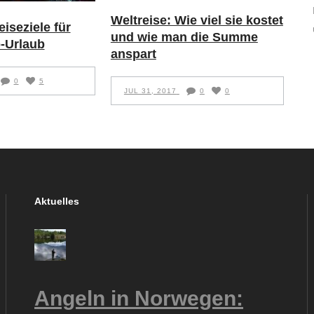
Weltreise: Wie viel sie kostet
iseziele für
und wie man die Summe
-Urlaub
anspart
0
5
JUL 31, 2017
0
0
Aktuelles
Angeln in Norwegen: