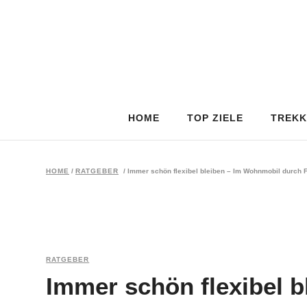
HOME
TOP ZIELE
TREKK
HOME
/
RATGEBER
/
Immer schön flexibel bleiben – Im Wohnmobil durch 
RATGEBER
Immer schön flexibel 