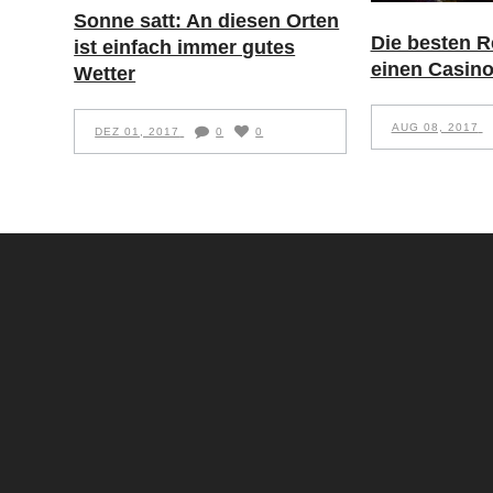
Sonne satt: An diesen Orten
Die besten Re
ist einfach immer gutes
einen Casino
Wetter
AUG 08, 2017
DEZ 01, 2017
0
0