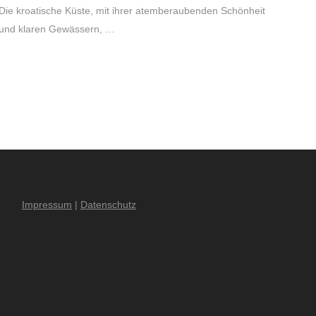
Die kroatische Küste, mit ihrer atemberaubenden Schönheit
und klaren Gewässern, …
Impressum
|
Datenschutz