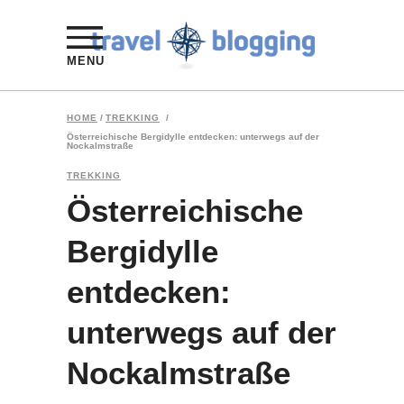
MENU
HOME
/
TREKKING
/
Österreichische Bergidylle entdecken: unterwegs auf der
Nockalmstraße
TREKKING
Österreichische
Bergidylle
entdecken:
unterwegs auf der
Nockalmstraße