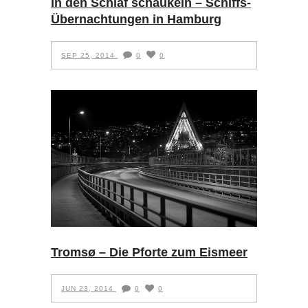
In den Schlaf schaukeln – Schiffs-
Übernachtungen in Hamburg
SEP 25, 2014
0
0
Tromsø – Die Pforte zum Eismeer
JUN 23, 2014
0
0