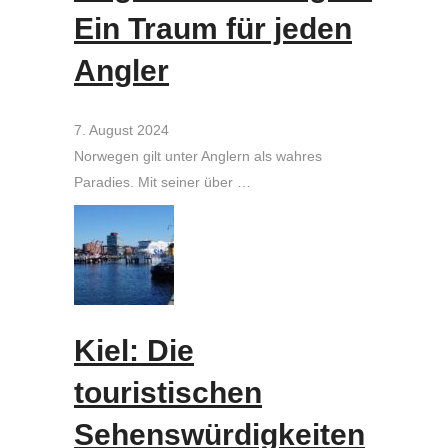
Ein Traum für jeden
Angler
7. August 2024
Norwegen gilt unter Anglern als wahres
Paradies. Mit seiner über …
Kiel: Die
touristischen
Sehenswürdigkeiten