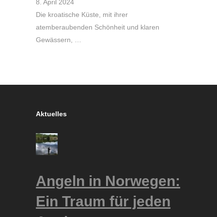
8. April 2024
Die kroatische Küste, mit ihrer
atemberaubenden Schönheit und klaren
Gewässern, …
Aktuelles
Angeln in Norwegen:
Ein Traum für jeden