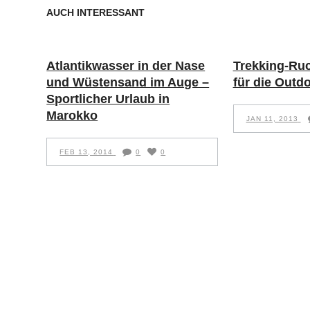
AUCH INTERESSANT
Atlantikwasser in der Nase
Trekking-Ru
und Wüstensand im Auge –
für die Outd
Sportlicher Urlaub in
Marokko
JAN 11, 2013
FEB 13, 2014
0
0