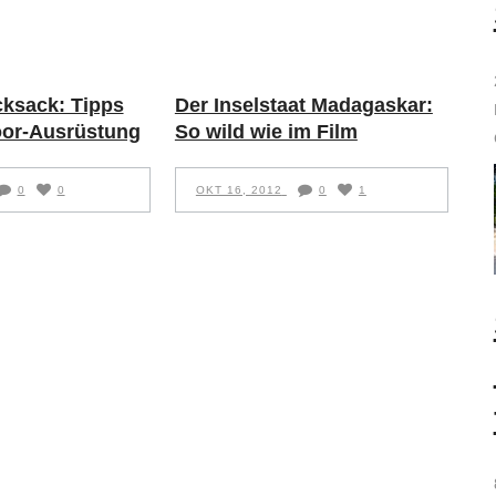
cksack: Tipps
Der Inselstaat Madagaskar:
oor-Ausrüstung
So wild wie im Film
0
0
OKT 16, 2012
0
1