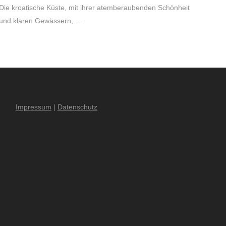
Die kroatische Küste, mit ihrer atemberaubenden Schönheit
und klaren Gewässern, …
Impressum
|
Datenschutz