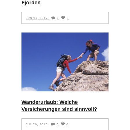
Fjorden
JUN 01, 2017
0
0
Wanderurlaub: Welche
Versicherungen sind sinnvoll?
JUL 20, 2015
0
0