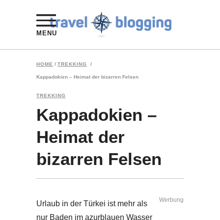
MENU
HOME
/
TREKKING
/
Kappadokien – Heimat der bizarren Felsen
TREKKING
Kappadokien –
Heimat der
bizarren Felsen
Werbung
Urlaub in der Türkei ist mehr als
nur
Baden
im azurblauen Wasser