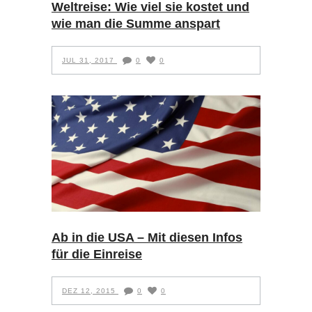
Weltreise: Wie viel sie kostet und
wie man die Summe anspart
JUL 31, 2017
0
0
Ab in die USA – Mit diesen Infos
für die Einreise
DEZ 12, 2015
0
0