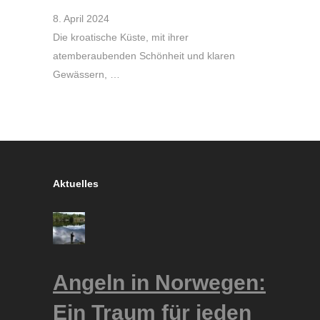
8. April 2024
Die kroatische Küste, mit ihrer
atemberaubenden Schönheit und klaren
Gewässern, …
Aktuelles
Angeln in Norwegen:
Ein Traum für jeden