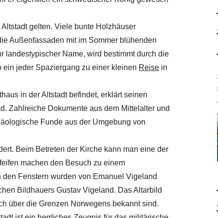
 Altstadt gelten. Viele bunte Holzhäuser
 die Außenfassaden mit im Sommer blühenden
 landestypischer Name, wird bestimmt durch die
 ein jeder Spaziergang zu einer kleinen
Reise
in
s in der Altstadt befindet, erklärt seinen
d. Zahlreiche Dokumente aus dem Mittelalter und
Archäologische Funde aus der Umgebung von
ert. Beim Betreten der Kirche kann man eine der
Pfeifen machen den Besuch zu einem
an den Fenstern wurden von Emanuel Vigeland
schen Bildhauers Gustav Vigeland. Das Altarbild
uch über die Grenzen Norwegens bekannt sind.
dt ist ein herrliches Zeugnis für das militärische