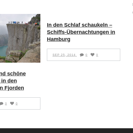
In den Schlaf schaukeln –
Schiffs-Übernachtungen in
Hamburg
SEP 25, 2014
0
0
nd schöne
in den
n Fjorden
0
0