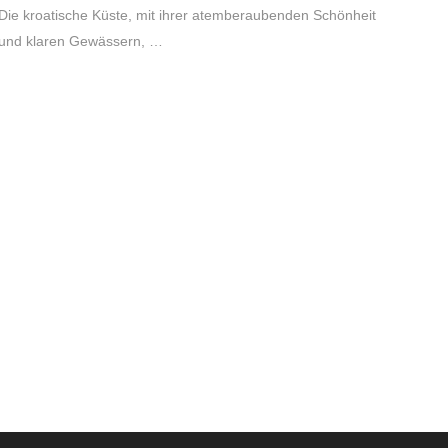
Die kroatische Küste, mit ihrer atemberaubenden Schönheit
und klaren Gewässern, …