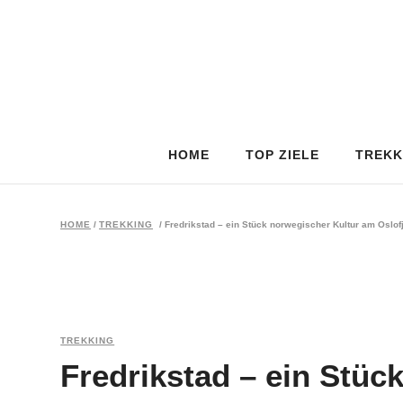
HOME
TOP ZIELE
TREKK
HOME
/
TREKKING
/
Fredrikstad – ein Stück norwegischer Kultur am Oslof
TREKKING
Fredrikstad – ein Stüc