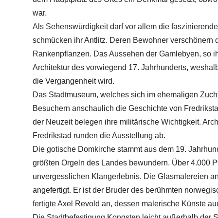
war.
Als Sehenswürdigkeit darf vor allem die faszinierende
schmücken ihr Antlitz. Deren Bewohner verschönern
Rankenpflanzen. Das Aussehen der Gamlebyen, so ihr
Architektur des vorwiegend 17. Jahrhunderts, weshalb
die Vergangenheit wird.
Das Stadtmuseum, welches sich im ehemaligen Zuchthau
Besuchern anschaulich die Geschichte von Fredriksta
der Neuzeit belegen ihre militärische Wichtigkeit. 
Fredrikstad runden die Ausstellung ab.
Die gotische Domkirche stammt aus dem 19. Jahrhund
größten Orgeln des Landes bewundern. Über 4.000 
unvergesslichen Klangerlebnis. Die Glasmalereien 
angefertigt. Er ist der Bruder des berühmten norwegi
fertigte Axel Revold an, dessen malerische Künste a
Die Stadtbefestigung Kongsten leicht außerhalb der Sta