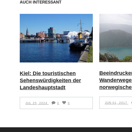
AUCH INTERESSANT
Beeindrucke
Kiel: Die touristischen
Wanderwege 
Sehenswürdigkeiten der
norwegische
Landeshauptstadt
JUN 01, 2017
JUL 25, 2024
0
0