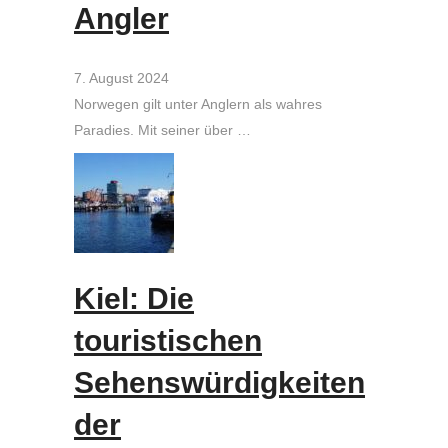
Angler
7. August 2024
Norwegen gilt unter Anglern als wahres
Paradies. Mit seiner über …
Kiel: Die
touristischen
Sehenswürdigkeiten
der