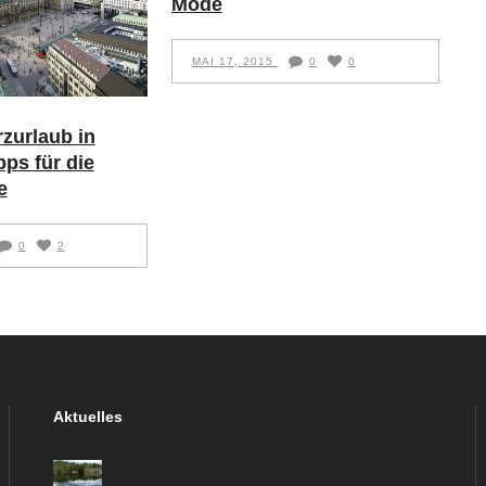
Mode
MAI 17, 2015
0
0
zurlaub in
ps für die
e
0
2
Aktuelles