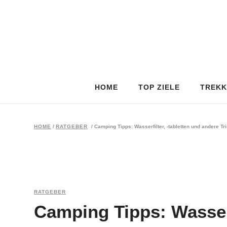
HOME
TOP ZIELE
TREKK
HOME
/
RATGEBER
/
Camping Tipps: Wasserfilter, -tabletten und andere T
RATGEBER
Camping Tipps: Wasserf