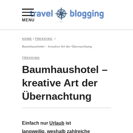
MENU
HOME
/
TREKKING
/
Baumhaushotel – kreative Art der Übernachtung
TREKKING
Baumhaushotel –
kreative Art der
Übernachtung
Einfach nur
Urlaub
ist
langweilig, weshalb zahlreiche