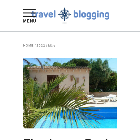
MENU
HOME
/
2022
/
März