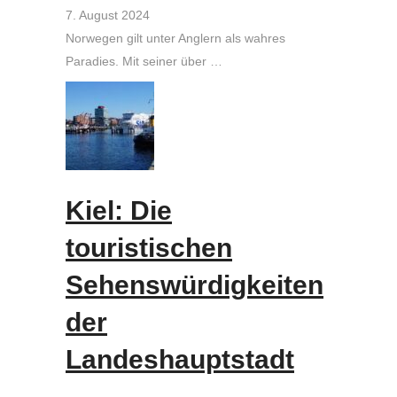
7. August 2024
Norwegen gilt unter Anglern als wahres
Paradies. Mit seiner über …
Kiel: Die
touristischen
Sehenswürdigkeiten
der
Landeshauptstadt