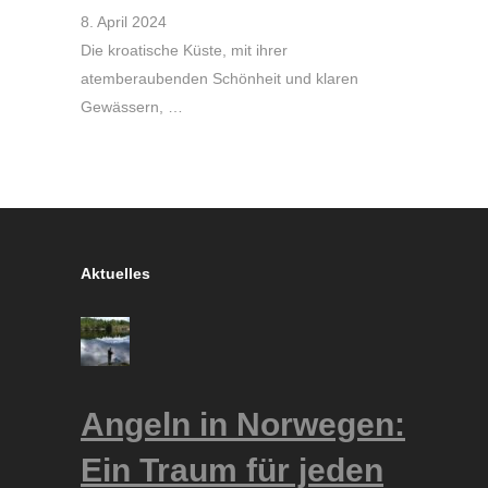
8. April 2024
Die kroatische Küste, mit ihrer
atemberaubenden Schönheit und klaren
Gewässern, …
Aktuelles
Angeln in Norwegen:
Ein Traum für jeden