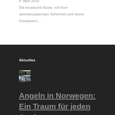
8. April 2024
Die kroatische Küste, mit ihrer
atemberaubenden Schönheit und klaren
Gewässern, …
Aktuelles
Angeln in Norwegen:
Ein Traum für jeden