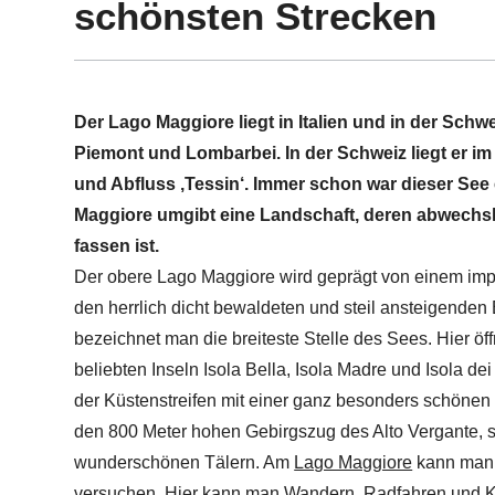
schönsten Strecken
Der Lago Maggiore liegt in Italien und in der Schwei
Piemont und Lombarbei. In der Schweiz liegt er im
und Abfluss ‚Tessin‘. Immer schon war dieser Se
Maggiore umgibt eine Landschaft, deren abwechslu
fassen ist.
Der obere Lago Maggiore wird geprägt von einem im
den herrlich dicht bewaldeten und steil ansteigenden
bezeichnet man die breiteste Stelle des Sees. Hier öff
beliebten Inseln Isola Bella, Isola Madre und Isola de
der Küstenstreifen mit einer ganz besonders schönen
den 800 Meter hohen Gebirgszug des Alto Vergante,
wunderschönen Tälern. Am
Lago Maggiore
kann man 
versuchen. Hier kann man
Wandern
, Radfahren und Kl