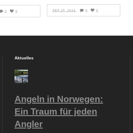
SEP 25, 2014
0
0
0
0
Aktuelles
Angeln in Norwegen:
Ein Traum für jeden
Angler