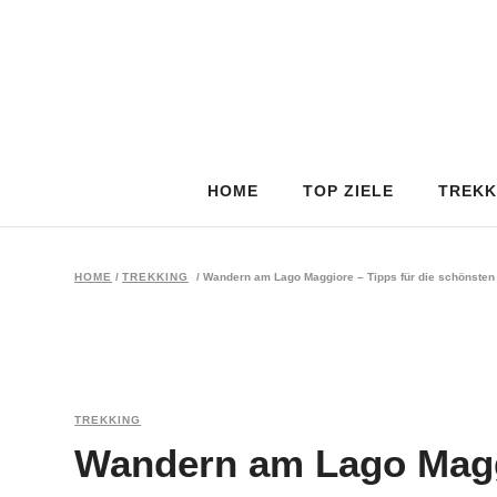
HOME
TOP ZIELE
TREKK
HOME
/
TREKKING
/
Wandern am Lago Maggiore – Tipps für die schönsten
TREKKING
Wandern am Lago Maggi