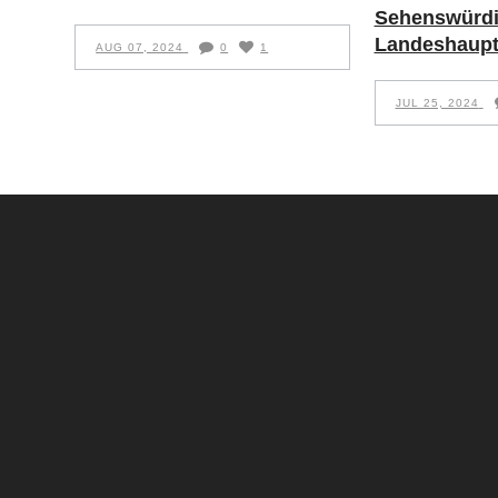
Sehenswürdi
Landeshaupt
AUG 07, 2024
0
1
JUL 25, 2024