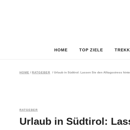
HOME
TOP ZIELE
TREKK
HOME
/
RATGEBER
/
Urlaub in Südtirol: Lassen Sie den Alltagsstress hinte
RATGEBER
Urlaub in Südtirol: La