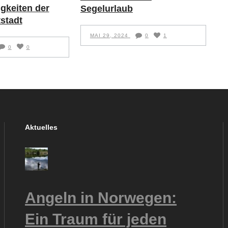
gkeiten der
Segelurlaub
stadt
MAI 29, 2024
0
1
0
0
Aktuelles
Angeln in Norwegen:
Ein Traum für jeden