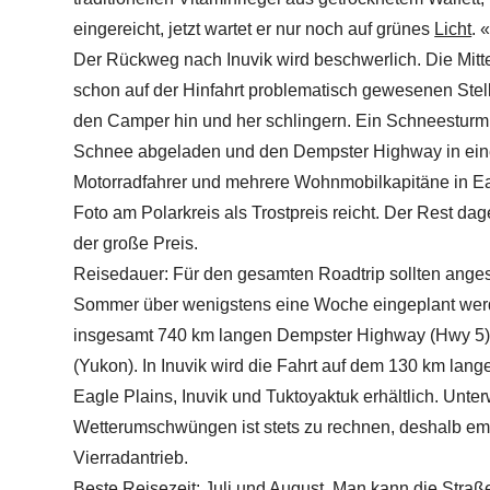
eingereicht, jetzt wartet er nur noch auf grünes
Licht
. 
Der Rückweg nach Inuvik wird beschwerlich. Die Mitt
schon auf der Hinfahrt problematisch gewesenen Stellen
den Camper hin und her schlingern. Ein Schneesturm 
Schnee abgeladen und den Dempster Highway in eine
Motorradfahrer und mehrere Wohnmobilkapitäne in Eag
Foto am Polarkreis als Trostpreis reicht. Der Rest dage
der große Preis.
Reisedauer: Für den gesamten Roadtrip sollten ange
Sommer über wenigstens eine Woche eingeplant werden
insgesamt 740 km langen Dempster Highway (Hwy 5) 
(Yukon). In Inuvik wird die Fahrt auf dem 130 km lange
Eagle Plains, Inuvik und Tuktoyaktuk erhältlich. Unt
Wetterumschwüngen ist stets zu rechnen, deshalb emp
Vierradantrieb.
Beste Reisezeit: Juli und August. Man kann die Straße