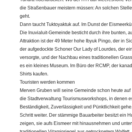
die Straßenbauer meistern müssen: An solchen Stelle
geht.
Dann taucht Tuktoyaktuk auf. Im Dunst der Eismeerkü
Die Inuvialuit-Gemeinde besticht durch ihre bunten, 
Attraktion ist der 49 Meter hohe Ibyuk Pingo, der in S
der aufgedockte Schoner Our Lady of Lourdes, der ein
versorgte, und der Nachbau eines traditionellen Gras
es ein kleines Museum. Im Büro der RCMP, der kanad
Shirts kaufen.
Touristen werden kommen
Merven Gruben will seine Gemeinde schon heute auf m
die Stadtverwaltung Tourismusworkshops, in denen es
Beständigkeit, Zuverlässigkeit und Pünktlichkeit gehe
Schritt weiter. Der stämmige Bauarbeiter besitzt ei
zeigen, sie aufs Eismeer mit hinausnehmen und unt
traditionellen Vitaminriegel aus getrocknetem Walfett,