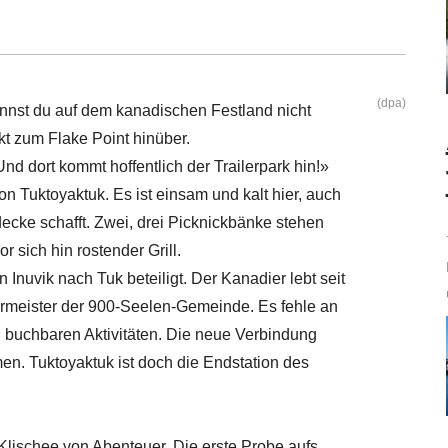
(dpa)
annst du auf dem kanadischen Festland nicht
t zum Flake Point hinüber.
nd dort kommt hoffentlich der Trailerpark hin!»
n Tuktoyaktuk. Es ist einsam und kalt hier, auch
cke schafft. Zwei, drei Picknickbänke stehen
r sich hin rostender Grill.
Inuvik nach Tuk beteiligt. Der Kanadier lebt seit
germeister der 900-Seelen-Gemeinde. Es fehle an
d buchbaren Aktivitäten. Die neue Verbindung
n. Tuktoyaktuk ist doch die Endstation des
 Klischee von Abenteuer. Die erste Probe aufs