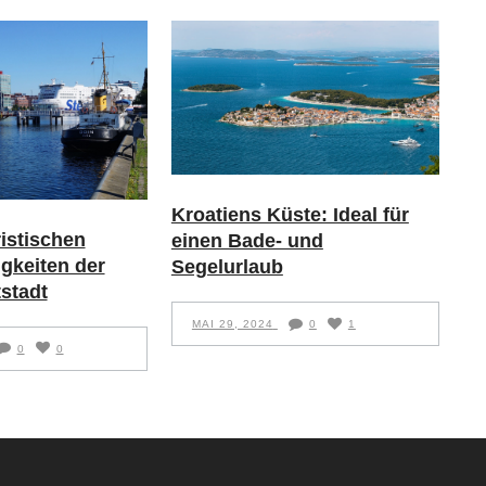
Kroatiens Küste: Ideal für
ristischen
einen Bade- und
gkeiten der
Segelurlaub
stadt
MAI 29, 2024
0
1
0
0