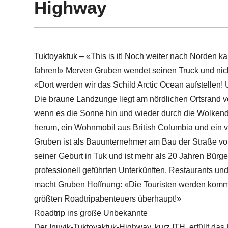
Highway
Tuktoyaktuk – «This is it! Noch weiter nach Norden k
fahren!» Merven Gruben wendet seinen Truck und nick
«Dort werden wir das Schild Arctic Ocean aufstellen! U
Die braune Landzunge liegt am nördlichen Ortsrand vo
wenn es die Sonne hin und wieder durch die Wolkende
herum, ein
Wohnmobil
aus British Columbia und ein vo
Gruben ist als Bauunternehmer am Bau der Straße von 
seiner Geburt in Tuk und ist mehr als 20 Jahren Bür
professionell geführten Unterkünften, Restaurants un
macht Gruben Hoffnung: «Die Touristen werden komme
größten Roadtripabenteuers überhaupt!»
Roadtrip ins große Unbekannte
Der Inuvik-Tuktoyaktuk-Highway, kurz ITH, erfüllt das