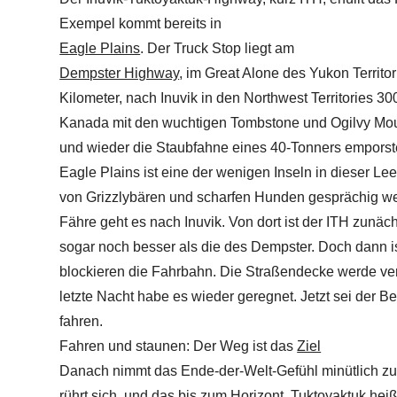
Exempel kommt bereits in
Eagle Plains
. Der Truck Stop liegt am
Dempster Highway
, im Great Alone des Yukon Territ
Kilometer, nach Inuvik in den Northwest Territories 30
Kanada mit den wuchtigen Tombstone und Ogilvy Moun
und wieder die Staubfahne eines 40-Tonners emporste
Eagle Plains ist eine der wenigen Inseln in dieser Lee
von Grizzlybären und scharfen Hunden gesprächig wer
Fähre geht es nach Inuvik. Von dort ist der ITH zunäch
sogar noch besser als die des Dempster. Doch dann is
blockieren die Fahrbahn. Die Straßendecke werde verdi
letzte Nacht habe es wieder geregnet. Jetzt sei der B
fahren.
Fahren und staunen: Der Weg ist das
Ziel
Danach nimmt das Ende-der-Welt-Gefühl minütlich zu
rührt sich, und das bis zum Horizont. Tuktoyaktuk heiß