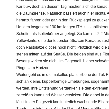
Karibu», doch an diesem Tag machen sich die kanadisc
die Baumgrenze. Natürlich passiert auch hier nichts. 
heranzufahren oder gar in den Rückspiegel zu gucken
Um den insgesamt 130 km langen ITH zu stabilisieren,
Schotter als Isolierkörper angelegt. So kam mit 2,2 Mi
Yellowknife, eine der teuersten Straßen Kanadas zust
doch Rastplätze gibt es noch nicht. Plötzlich wird di
stehen mitten auf der Straße. Die beiden sind aus Flor
Besorgt wirken sie nicht, im Gegenteil. Lieber schwä
Pingos am Horizont
Weiter geht es in die makellos platte Ebene der Tuk 
sich an kleine, kuppelförmige Erhebungen, sogenannt
werden. Ihre Entstehung verdanken sie den extreme
zerreißen kann und Wasser versickert. Die dabei in 
lässt in der Folgezeit kontinuierlich wachsende Eisli
Tundra hochdrücken. Wo der ITH auf Meereshöhe verlä