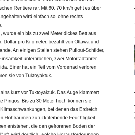
hen Rentiere rar. Mit 60, 70 km/h geht es über
Angehalten wird einfach so, ohne rechts
.
 wurde ein bis zu zwei Meter dickes Bett aus
o. Dollar pro Kilometer, bezahlt von Ottawa und
ande. An einigen Stellen stehen Pullout-Schilder,
e Einsamkeit unterbrochen, zwei Motorradfahrer
ida. Einer hat ein Teil vom Vorderrad verloren.
rmen sie von Tuktoyaktuk.
Plains kurz vor Tuktoyaktuk. Das Auge klammert
e Pingos. Bis zu 30 Meter hoch können sie
n Klimaschwankungen, bei denen das Erdreich
den Hohlräumen zurückbleibende Feuchtigkeit
nsen entstehen, die den gefrorenen Boden der
uft, wird deutlich, welche Herausforderungen