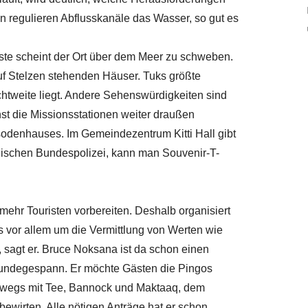
n regulieren Abflusskanäle das Wasser, so gut es
ste scheint der Ort über dem Meer zu schweben.
auf Stelzen stehenden Häuser. Tuks größte
ichtweite liegt. Andere Sehenswürdigkeiten sind
st die Missionsstationen weiter draußen
sodenhauses. Im Gemeindezentrum Kitti Hall gibt
ischen Bundespolizei, kann man Souvenir-T-
ehr Touristen vorbereiten. Deshalb organisiert
 vor allem um die Vermittlung von Werten wie
, sagt er. Bruce Noksana ist da schon einen
n Hundegespann. Er möchte Gästen die Pingos
erwegs mit Tee, Bannock und Maktaaq, dem
 bewirten. Alle nötigen Anträge hat er schon