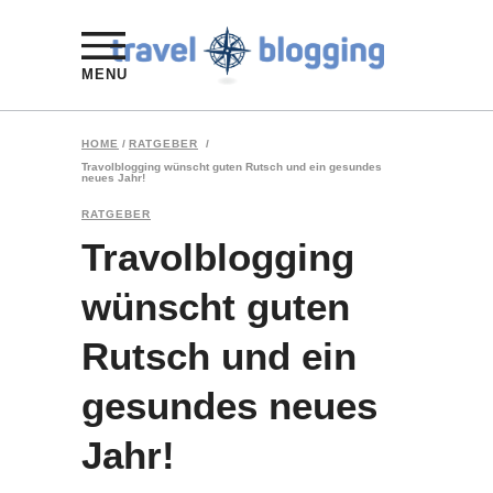
MENU
HOME
/
RATGEBER
/
Travolblogging wünscht guten Rutsch und ein gesundes
neues Jahr!
RATGEBER
Travolblogging
wünscht guten
Rutsch und ein
gesundes neues
Jahr!