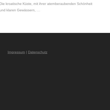
Die kroatische Küste, mit ihrer atemberaubenden Schönheit
und klaren Gewässern, …
Impressum
|
Datenschutz