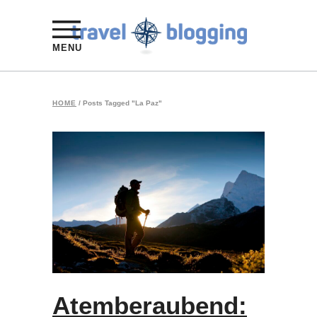
MENU
HOME
/
Posts Tagged "La Paz"
Atemberaubend: