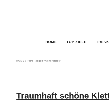
HOME
TOP ZIELE
TREKK
HOME
/
Posts Tagged "Klettersteige"
Traumhaft schöne Klet