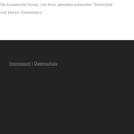
Die kroatische Küste, mit ihrer atemberaubenden Schönheit
und klaren Gewässern, …
Impressum
|
Datenschutz