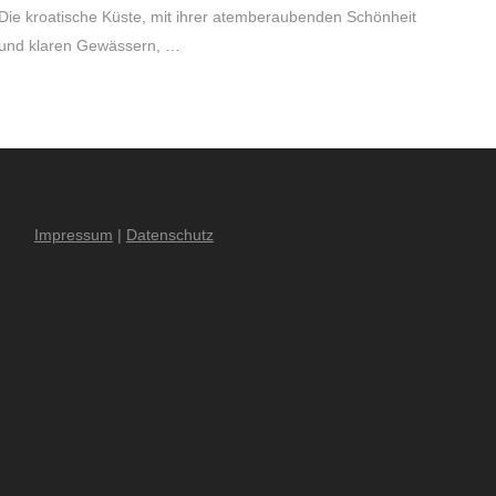
Die kroatische Küste, mit ihrer atemberaubenden Schönheit
und klaren Gewässern, …
Impressum
|
Datenschutz