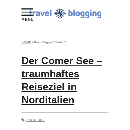
MENU
HOME
/
Posts Tagged "Ferien"
Der Comer See –
traumhaftes
Reiseziel in
Norditalien
RATGEBER